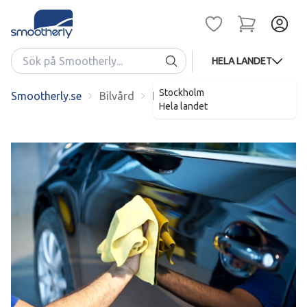
HELA LANDET
Stockholm
Smootherly.se
Bilvård
Helrekond hos Carwash Segelto
Hela landet
;