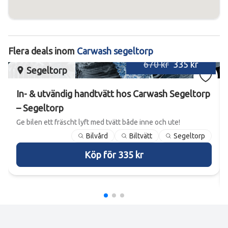
Flera deals inom
Carwash segeltorp
670 kr
335 kr
Segeltorp
In- & utvändig handtvätt hos Carwash Segeltorp
– Segeltorp
Ge bilen ett fräscht lyft med tvätt både inne och ute!
Bilvård
Biltvätt
Segeltorp
Köp för 335 kr