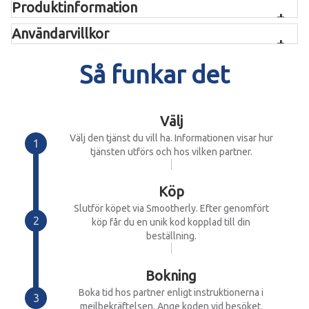
Produktinformation
Polering och vaxning för borttagning av repor, glans och fin
finish
Användarvillkor
Djupgående rengöring av kupé och bagage
Så funkar det
Välj
Välj den tjänst du vill ha. Informationen visar hur
tjänsten utförs och hos vilken partner.
Köp
Slutför köpet via Smootherly. Efter genomfört
köp får du en unik kod kopplad till din
beställning.
Bokning
Boka tid hos partner enligt instruktionerna i
mejlbekräftelsen. Ange koden vid besöket.