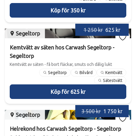
Köp för 350 kr
1 250 kr
625 kr
Segeltorp
Kemtvätt av säten hos Carwash Segeltorp -
Segeltorp
Kemtvätt av säten - få bort fläckar, smuts och dålig lukt
Segeltorp
Bilvård
Kemtvätt
Sätestvätt
Köp för 625 kr
3 500 kr
1 750 kr
Segeltorp
Helrekond hos Carwash Segeltorp - Segeltorp