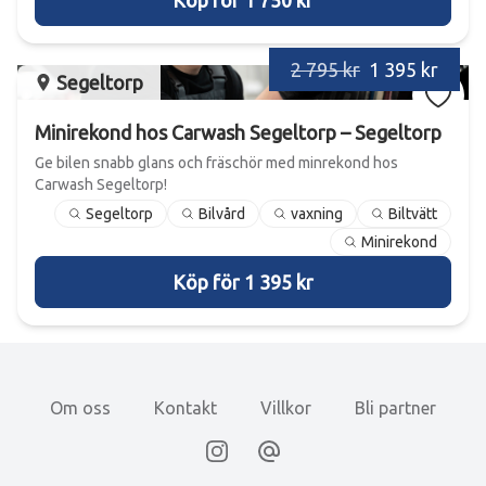
Köp för 1 750 kr
2 795 kr
1 395 kr
Segeltorp
Minirekond hos Carwash Segeltorp – Segeltorp
Ge bilen snabb glans och fräschör med minrekond hos
Carwash Segeltorp!
Segeltorp
Bilvård
vaxning
Biltvätt
Minirekond
Köp för 1 395 kr
Om oss
Kontakt
Villkor
Bli partner
Instagram
Email