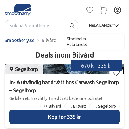
HELA LANDET
Stockholm
Smootherly.se
Bilvård
Hela landet
Deals inom
Bilvård
670 kr
335 kr
Segeltorp
In- & utvändig handtvätt hos Carwash Segeltorp
– Segeltorp
Ge bilen ett fräscht lyft med tvätt både inne och ute!
Bilvård
Biltvätt
Segeltorp
Köp för 335 kr