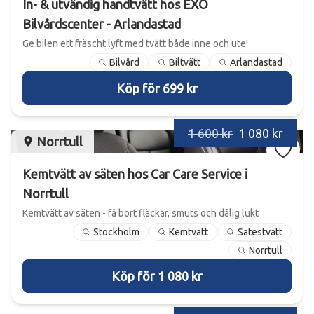
In- & utvändig handtvätt hos EXO
Bilvårdscenter - Arlandastad
Ge bilen ett fräscht lyft med tvätt både inne och ute!
Bilvård
Biltvätt
Arlandastad
Köp för 699 kr
1 600 kr
1 080 kr
Norrtull
Kemtvätt av säten hos Car Care Service i
Norrtull
Kemtvätt av säten - få bort fläckar, smuts och dålig lukt
Stockholm
Kemtvätt
Sätestvätt
Norrtull
Köp för 1 080 kr