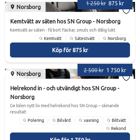
1 250 kr
875 kr
Norsborg
Kemtvätt av säten hos SN Group - Norsborg
Kemtvätt av säten - få bort fläckar, smuts och dålig lukt
Kemtvätt
Sätestvätt
Norsborg
Köp för 875 kr
2 500 kr
1 750 kr
Norsborg
Helrekond in - och utvändigt hos SN Group -
Norsborg
Ge bilen nytt liv med helrekond hos SN Group – skinande
resultat!
Polering
Bilvård
vaxning
Biltvätt
Rekond