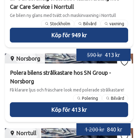
Car Care Service i Norrtull
Ge bilen ny glans med tvätt och maskinvaxning i Norrtull
Stockholm
Bilvård
vaxning
Köp för 949 kr
590 kr
413 kr
Norsborg
Polera bilens strålkastare hos SN Group -
Norsborg
Få klarare ljus och fräschare look med polerade strålkastare!
Polering
Bilvård
Köp för 413 kr
1 200 kr
840 kr
Norrtull