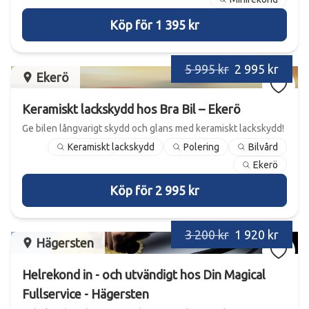
Köp för 1 395 kr
5 995 kr
2 995 kr
Ekerö
Keramiskt lackskydd hos Bra Bil – Ekerö
Ge bilen långvarigt skydd och glans med keramiskt lackskydd!
Keramiskt lackskydd
Polering
Bilvård
Ekerö
Köp för 2 995 kr
3 200 kr
1 920 kr
Hägersten
Helrekond in - och utvändigt hos Din Magical
Fullservice - Hägersten