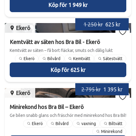
Köp för 1 949 kr
1 250 kr
625 kr
Ekerö
Kemtvätt av säten hos Bra Bil - Ekerö
Kemtvätt av säten – få bort fläckar, smuts och dålig lukt
Ekerö
Bilvård
Kemtvätt
Sätestvätt
Köp för 625 kr
2 795 kr
1 395 kr
Ekerö
Minirekond hos Bra Bil – Ekerö
Ge bilen snabb glans och fräschör med minirekond hos Bra Bil!
Ekerö
Bilvård
vaxning
Biltvätt
Minirekond