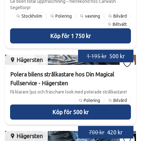
Ge bilen total uppfräschning – helrekond hos Carwash
Segeltorp!
Stockholm
Polering
vaxning
Bilvård
Biltvätt
Köp för 1 750 kr
1 195 kr
500 kr
Hägersten
Polera bilens strålkastare hos Din Magical
Fullservice - Hägersten
Få klarare ljus och fräschare look med polerade strålkastare!
Polering
Bilvård
Köp för 500 kr
700 kr
420 kr
Hägersten