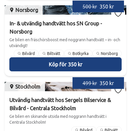
500 kr
350 kr
Norsborg
In- & utvändig handtvätt hos SN Group -
Norsborg
Ge bilen en fräschörsboost med noggrann handtvätt – in- och
utvändigt!
Bilvård
Biltvätt
Botkyrka
Norsborg
Köp för 350 kr
499 kr
350 kr
Stockholm
Utvändig handtvätt hos Sergels Bilservice &
Bilvård - Centrala Stockholm
Ge bilen en skinande utsida med noggrann handtvätt i
Centrala Stockholm!
Bilvård
Biltvätt