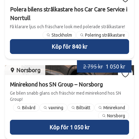
Polera bilens strålkastare hos Car Care Service i
Norrtull
Få klarare ljus och fräschare look med polerade strålkastare!
Stockholm
Polering strålkastare
Köp för 840 kr
2 795 kr
1 050 kr
Norsborg
Minirekond hos SN Group – Norsborg
Ge bilen snabb glans och fräschör med minirekond hos SN
Group!
Bilvård
vaxning
Biltvätt
Minirekond
Norsborg
Köp för 1 050 kr