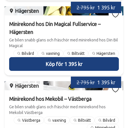
2 795 kr
1 395 kr
Hägersten
Minirekond hos Din Magical Fullservice –
Hägersten
Ge bilen snabb glans och fräschör med minirekond hos Din Bil
Magical
Bilvård
vaxning
Biltvätt
Hägersten
Köp för 1 395 kr
2 795 kr
1 395 kr
Hägersten
Minirekond hos Mekobil – Västberga
Ge bilen snabb glans och fräschör med minirekond hos
Mekobil Västberga
Västberga
vaxning
Biltvätt
Bilvård
Minirekond