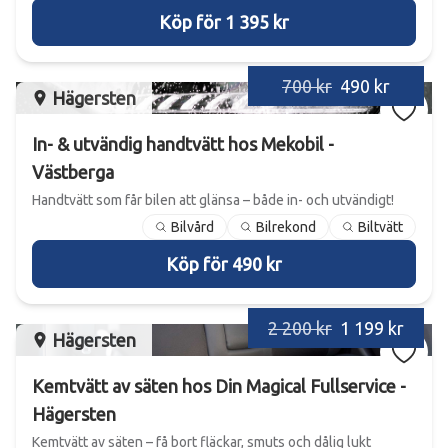
Köp för 1 395 kr
700 kr
490 kr
Hägersten
In- & utvändig handtvätt hos Mekobil -
Västberga
Handtvätt som får bilen att glänsa – både in- och utvändigt!
Bilvård
Bilrekond
Biltvätt
Köp för 490 kr
2 200 kr
1 199 kr
Hägersten
Kemtvätt av säten hos Din Magical Fullservice -
Hägersten
Kemtvätt av säten – få bort fläckar, smuts och dålig lukt