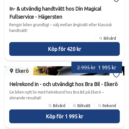
In- & utvändig handtvätt hos Din Magical
Fullservice - Hägersten
Rengör bilen grundligt – välj mellan ångtvätt eller klassisk
handtvätt!
Bilvård
Köp för 420 kr
2 995 kr
1 995 kr
Ekerö
Helrekond in - och utvändigt hos Bra Bil - Ekerö
Ge bilen nytt liv med helrekond hos Bra Bil på Ekerö –
skinande resultat!
Bilvård
Biltvätt
Rekond
Köp för 1 995 kr