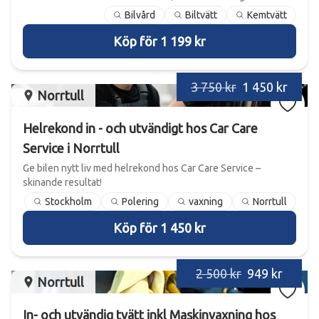
Bilvård
Biltvätt
Kemtvätt
Köp för 1 199 kr
3 750 kr
1 450 kr
Norrtull
Helrekond in - och utvändigt hos Car Care
Service i Norrtull
Ge bilen nytt liv med helrekond hos Car Care Service –
skinande resultat!
Stockholm
Polering
vaxning
Norrtull
Köp för 1 450 kr
2 500 kr
949 kr
Norrtull
In- och utvändig tvätt inkl Maskinvaxning hos