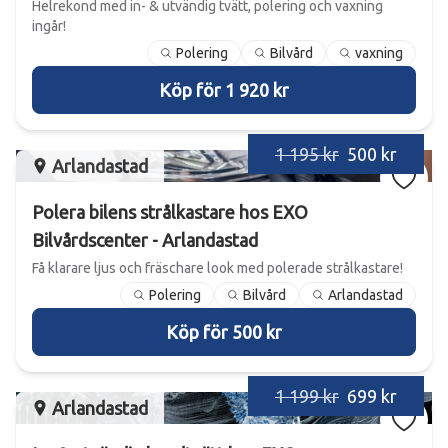
Helrekond med in- & utvändig tvätt, polering och vaxning
ingår!
Polering
Bilvård
vaxning
Köp för 1 920 kr
1 195 kr
500 kr
Arlandastad
Polera bilens strålkastare hos EXO
Bilvårdscenter - Arlandastad
Få klarare ljus och fräschare look med polerade strålkastare!
Polering
Bilvård
Arlandastad
Köp för 500 kr
1 199 kr
699 kr
Arlandastad