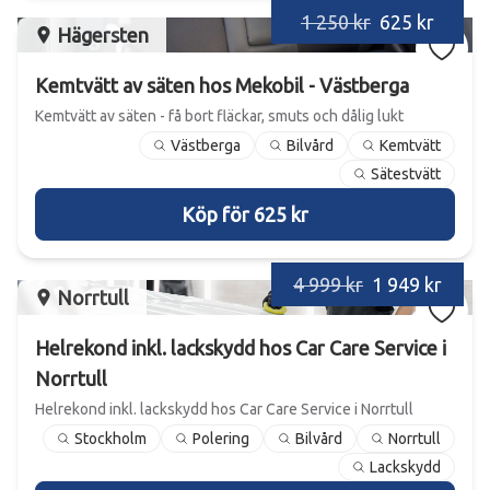
1 250 kr
625 kr
Hägersten
Kemtvätt av säten hos Mekobil - Västberga
Kemtvätt av säten - få bort fläckar, smuts och dålig lukt
Västberga
Bilvård
Kemtvätt
Sätestvätt
Köp för 625 kr
4 999 kr
1 949 kr
Norrtull
Helrekond inkl. lackskydd hos Car Care Service i
Norrtull
Helrekond inkl. lackskydd hos Car Care Service i Norrtull
Stockholm
Polering
Bilvård
Norrtull
Lackskydd