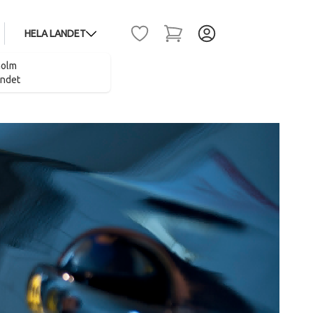
HELA LANDET
holm
andet