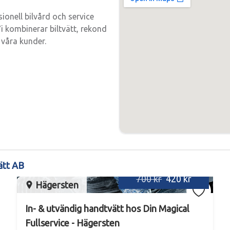
ionell bilvård och service 
 kombinerar biltvätt, rekond 
r våra kunder.
vätt AB
700 kr
420 kr
Hägersten
In- & utvändig handtvätt hos Din Magical
Fullservice - Hägersten