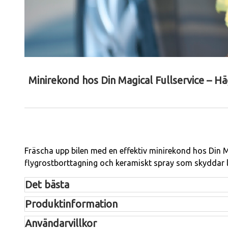
Minirekond hos Din Magical Fullservice – H
Fräscha upp bilen med en effektiv minirekond hos Din M
flygrostborttagning och keramiskt spray som skyddar lacke
Det bästa
In- & utvändig handtvätt
Produktinformation
Flygrostborttagning
Maskinvaxning för extra glans
Användarvillkor
Däckglans ingår