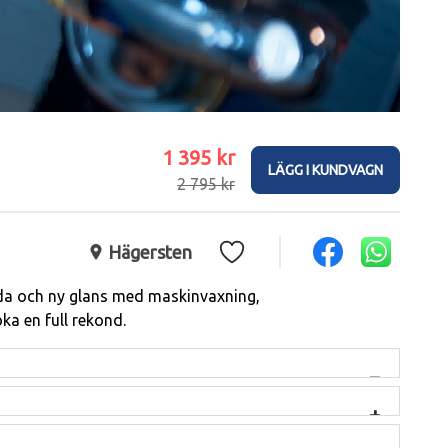
1 395 kr
LÄGG I KUNDVAGN
2 795 kr
Hägersten
ida och ny glans med maskinvaxning, 
oka en full rekond.