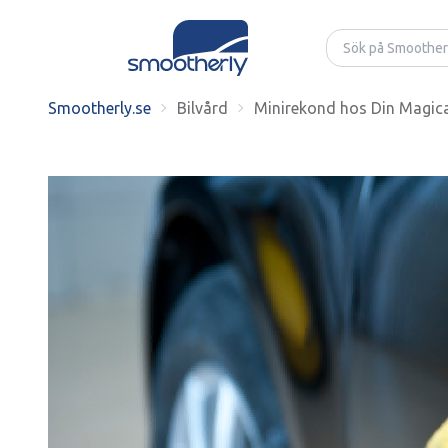
Smootherly.se
Bilvård
Minirekond hos Din Magical
;