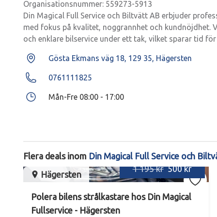
Organisationsnummer: 559273-5913
Din Magical Full Service och Biltvätt AB erbjuder profess
med fokus på kvalitet, noggrannhet och kundnöjdhet. Vi
och enklare bilservice under ett tak, vilket sparar tid fö
Gösta Ekmans väg 18, 129 35, Hägersten
0761111825
Mån-Fre 08:00 - 17:00
Flera deals inom
Din Magical Full Service och Bilt
1 195 kr
500 kr
Hägersten
Polera bilens strålkastare hos Din Magical
Fullservice - Hägersten