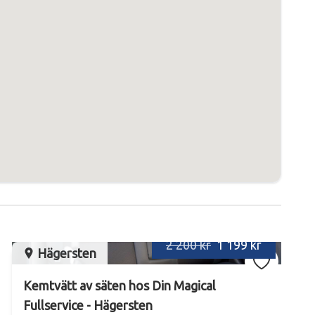
2 200 kr
1 199 kr
Hägersten
Kemtvätt av säten hos Din Magical
Fullservice - Hägersten