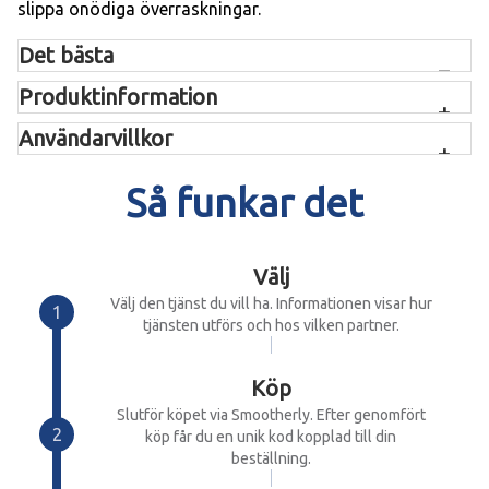
slippa onödiga överraskningar.
Det bästa
Allt det viktiga ingår - Motorolja och oljefilter byts enligt
Produktinformation
bilens rekommendationer
Ingår en kontroll av bromsar, däck, vindrutetorkare, lampor
Användarvillkor
och fler punkter
Snabbt & smidigt - Bilen servas effektivt utan att tumma på
Så funkar det
kvaliteten
Utförs av proffs - Erfarna tekniker med rätt utrustning och
kvalitetsprodukter
Stämpel i serviceboken
Välj
Välj den tjänst du vill ha. Informationen visar hur
tjänsten utförs och hos vilken partner.
Köp
Slutför köpet via Smootherly. Efter genomfört
köp får du en unik kod kopplad till din
beställning.