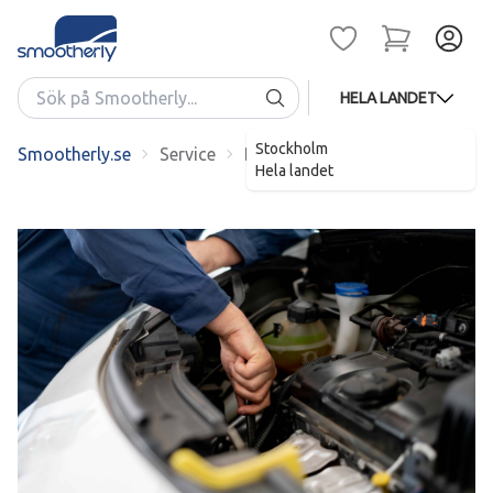
HELA LANDET
Stockholm
Smootherly.se
Service
Basservice med olja och filterb
Hela landet
;