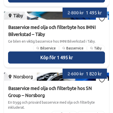
2 800 kr
1 495 kr
Täby
Basservice med olja och filterbyte hos IMNI
Bilverkstad – Täby
Ge bilen en viktig basservice hos IMNI Bilverkstad i Täby.
Bilservice
Basservice
Täby
Köp för 1 495 kr
2 600 kr
1 820 kr
Norsborg
Basservice med olja och filterbyte hos SN
Group – Norsborg
En trygg och prisvärd basservice med olja och filterbyte
inkluderat.