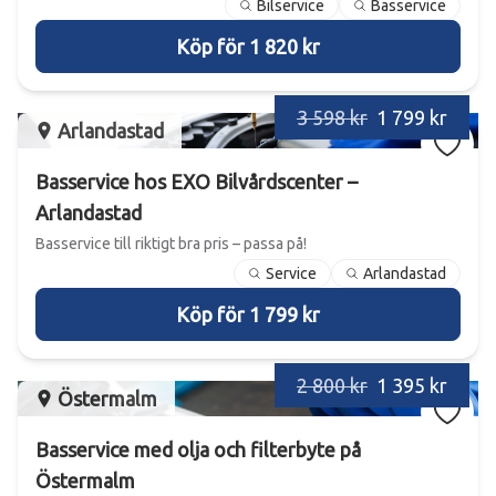
Bilservice
Basservice
Köp för 1 820 kr
3 598 kr
1 799 kr
Arlandastad
Basservice hos EXO Bilvårdscenter –
Arlandastad
Basservice till riktigt bra pris – passa på!
Service
Arlandastad
Köp för 1 799 kr
2 800 kr
1 395 kr
Östermalm
Basservice med olja och filterbyte på
Östermalm