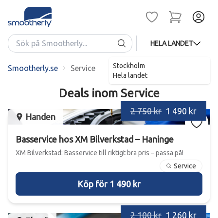
HELA LANDET
Stockholm
Smootherly.se
Service
Hela landet
Deals inom
Service
2 750 kr
1 490 kr
Handen
Basservice hos XM Bilverkstad – Haninge
XM Bilverkstad: Basservice till riktigt bra pris – passa på!
Service
Köp för 1 490 kr
2 100 kr
1 260 kr