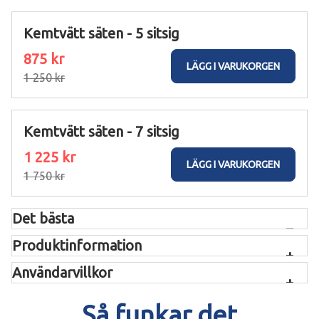
Kemtvätt säten - 5 sitsig
875 kr
LÄGG I VARUKORGEN
1 250 kr
Kemtvätt säten - 7 sitsig
1 225 kr
LÄGG I VARUKORGEN
1 750 kr
Det bästa
Professionell kemtvätt av bilens säten
Produktinformation
Tar effektivt bort lukt och envisa fläckar
Fräschar upp och ger en behaglig miljö
Användarvillkor
Perfekt inför sommar och vinter
Så funkar det