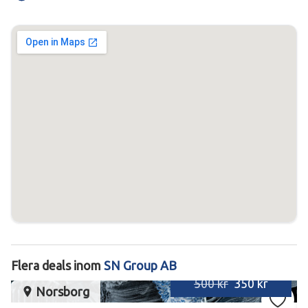
Flera deals inom
SN Group AB
500 kr
350 kr
Norsborg